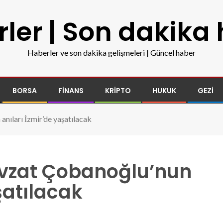
ler | Son dakika
Haberler ve son dakika gelişmeleri | Güncel haber
BORSA
FINANS
KRIPTO
HUKUK
GEZI
nıları İzmir’de yaşatılacak
vzat Çobanoğlu’nun
şatılacak