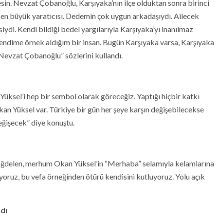
in. Nevzat Çobanoğlu, Karşıyaka’nın ilçe olduktan sonra birinci
 en büyük yaratıcısı. Dedemin çok uygun arkadaşıydı. Ailecek
siydi. Kendi bildiği bedel yargılarıyla Karşıyaka’yı inanılmaz
 Kendime örnek aldığım bir insan. Bugün Karşıyaka varsa, Karşıyaka
 Nevzat Çobanoğlu” sözlerini kullandı.
üksel’i hep bir sembol olarak göreceğiz. Yaptığı hiçbir katkı
an Yüksel var. Türkiye bir gün her şeye karşın değişebilecekse
eğişecek” diye konuştu.
Dağdelen, merhum Okan Yüksel’in “Merhaba” selamıyla kelamlarına
yoruz, bu vefa örneğinden ötürü kendisini kutluyoruz. Yolu açık
dı