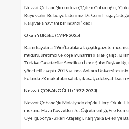
Nevzat Çobanoğlu’nun kızı Çiğdem Çobanoğlu, “Çok du
Büyükşehir Belediye Liderimiz Dr. Cemil Tugay’a değe
Karşıyaka hayranı bir insandı” dedi.
Okan YÜKSEL (1944-2025)
Basın hayatına 1965’te atılarak çeşitli gazete, mecmua
müdürü, üretimci ve köşe muharriri olarak çalıştı. Bili
Türkiye Gazeteciler Sendikası İzmir Şube Başkanlığı, u
yöneticilik yaptı. 2015 yılında Ankara Üniversitesi’nin
kolunda 78 mükafatın sahibi, iktisat, edebiyat, basın v
Nevzat ÇOBANOĞLU (1932-2024)
Nevzat Çobanoğlu Malatya’da doğdu. Harp Okulu, Harp
mezunu. Hava Kuvvetleri Jet Öğretmenliği, Filo Komu
Üyeliği, Sofya Askerî Ataşeliği, Karşıyaka Belediye Ba