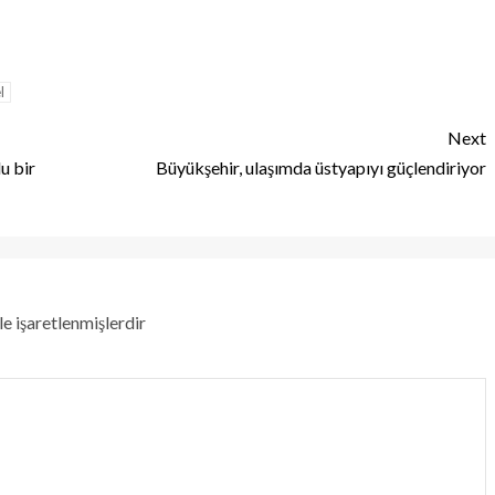
l
Next
u bir
Büyükşehir, ulaşımda üstyapıyı güçlendiriyor
le işaretlenmişlerdir