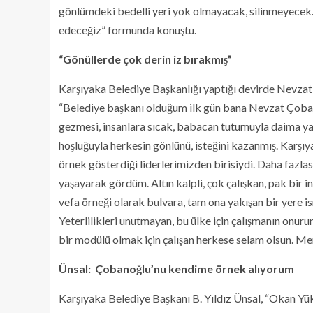
gönlümdeki bedelli yeri yok olmayacak, silinmeyecek. 
edeceğiz” formunda konuştu.
“Gönüllerde çok derin iz bırakmış”
Karşıyaka Belediye Başkanlığı yaptığı devirde Nevzat 
“Belediye başkanı olduğum ilk gün bana Nevzat Çobano
gezmesi, insanlara sıcak, babacan tutumuyla daima yar
hoşluğuyla herkesin gönlünü, isteğini kazanmış. Karşıya
örnek gösterdiği liderlerimizden birisiydi. Daha fazlas
yaşayarak gördüm. Altın kalpli, çok çalışkan, pak bir 
vefa örneği olarak bulvara, tam ona yakışan bir yere i
Yeterlilikleri unutmayan, bu ülke için çalışmanın onuru
bir modülü olmak için çalışan herkese selam olsun. 
Ünsal: Çobanoğlu’nu kendime örnek alıyorum
Karşıyaka Belediye Başkanı B. Yıldız Ünsal, “Okan Yüks