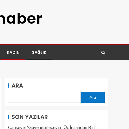
 haber
KADIN
SAĞLIK
ARA
Ara
SON YAZILAR
Cansever ‘Güvenebileceğim Üç İnsandan Biri’