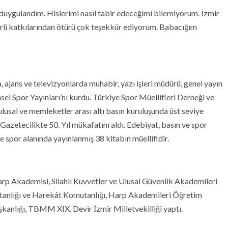
ygulandım. Hislerimi nasıl tabir edeceğimi bilemiyorum. İzmir
rli katkılarından ötürü çok teşekkür ediyorum. Babacığım
, ajans ve televizyonlarda muhabir, yazı işleri müdürü, genel yayın
msel Spor Yayınları’nı kurdu. Türkiye Spor Müellifleri Derneği ve
lusal ve memleketler arası altı basın kuruluşunda üst seviye
 Gazetecilikte 50. Yıl mükafatını aldı. Edebiyat, basın ve spor
e spor alanında yayınlanmış 38 kitabın müellifidir.
 Akademisi, Silahlı Kuvvetler ve Ulusal Güvenlik Akademileri
tanlığı ve Harekât Komutanlığı, Harp Akademileri Öğretim
şkanlığı, TBMM XIX. Devir İzmir Milletvekilliği yaptı.