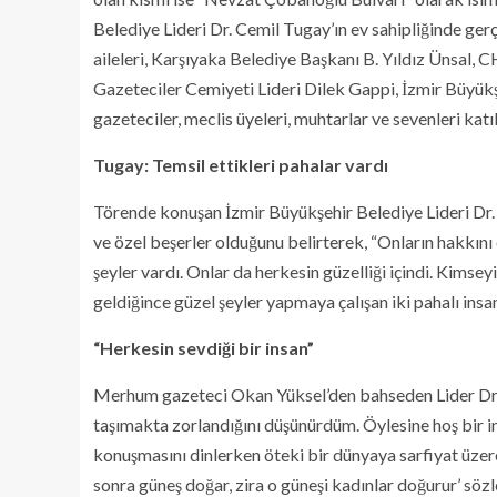
Belediye Lideri Dr. Cemil Tugay’ın ev sahipliğinde g
aileleri, Karşıyaka Belediye Başkanı B. Yıldız Ünsal, CH
Gazeteciler Cemiyeti Lideri Dilek Gappi, İzmir Büyükşe
gazeteciler, meclis üyeleri, muhtarlar ve sevenleri katıl
Tugay: Temsil ettikleri pahalar vardı
Törende konuşan İzmir Büyükşehir Belediye Lideri Dr
ve özel beşerler olduğunu belirterek, “Onların hakkını 
şeyler vardı. Onlar da herkesin güzelliği içindi. Kimse
geldiğince güzel şeyler yapmaya çalışan iki pahalı ins
“Herkesin sevdiği bir insan”
Merhum gazeteci Okan Yüksel’den bahseden Lider Dr.
taşımakta zorlandığını düşünürdüm. Öylesine hoş bir in
konuşmasını dinlerken öteki bir dünyaya sarfiyat üzer
sonra güneş doğar, zira o güneşi kadınlar doğurur’ söz