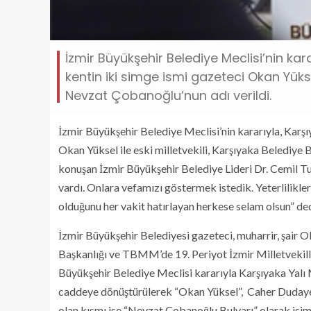
İzmir Büyükşehir Belediye Meclisi’nin kar
kentin iki simge ismi gazeteci Okan Yüksel
Nevzat Çobanoğlu’nun adı verildi.
İzmir Büyükşehir Belediye Meclisi’nin kararıyla, Karşı
Okan Yüksel ile eski milletvekili, Karşıyaka Belediy
konuşan İzmir Büyükşehir Belediye Lideri Dr. Cemil Tuga
vardı. Onlara vefamızı göstermek istedik. Yeterlilikle
olduğunu her vakit hatırlayan herkese selam olsun” ded
İzmir Büyükşehir Belediyesi gazeteci, muharrir, şair 
Başkanlığı ve TBMM’de 19. Periyot İzmir Milletvekill
Büyükşehir Belediye Meclisi kararıyla Karşıyaka Yalı
caddeye dönüştürülerek “Okan Yüksel”, Caher Dudaye
olan kısmı ise “Nevzat Çobanoğlu Bulvarı” olarak isiml