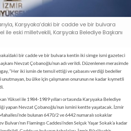
arıyla, Karşıyaka’daki bir cadde ve bir bulvara
 ile eski milletvekili, Karşıyaka Belediye Başkanı
yaka’daki bir cadde ve bir bulvara kentin iki simge ismi gazeteci
e Başkanı Nevzat Çobanoğlu’nun adı verildi. Düzenlenen merasimde
y, “Her iki ismin de temsil ettiği ve çabasını verdiği bedeller
ri unutmayan, bu ülke için çalışmanın onurunun ne kadar kıymetli
i.
Okan Yüksel ile 1984-1989 yılları ortasında Karşıyaka Belediye
iği yapan Nevzat Çobanoğlu’nun ismini kentte yaşatacak. İzmir
 Mahallesi’nde bulunan 6470/2 ve 6442 numaralı sokaklar
v Bulvarı’nın Flamingo Caddesi’nden Selçuk Yaşar Sokak’a kadar
endirildi. Cadde ve bulvarın tabelaları, İzmir Büyükşehir