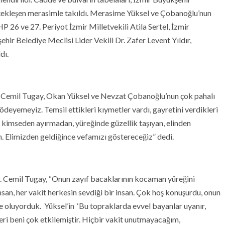
erçekleşen merasimle takıldı. Merasime Yüksel ve Çobanoğlu’nun
P 26 ve 27. Periyot İzmir Milletvekili Atila Sertel, İzmir
hir Belediye Meclisi Lider Vekili Dr. Zafer Levent Yıldır,
dı.
. Cemil Tugay, Okan Yüksel ve Nevzat Çobanoğlu’nun çok pahalı
ödeyemeyiz. Temsil ettikleri kıymetler vardı, gayretini verdikleri
yi kimseden ayırmadan, yüreğinde güzellik taşıyan, elinden
an. Elimizden geldiğince vefamızı göstereceğiz” dedi.
 Cemil Tugay, “Onun zayıf bacaklarının kocaman yüreğini
san, her vakit herkesin sevdiği bir insan. Çok hoş konuşurdu, onun
e oluyorduk. Yüksel’in ‘Bu topraklarda evvel bayanlar uyanır,
leri beni çok etkilemiştir. Hiçbir vakit unutmayacağım,