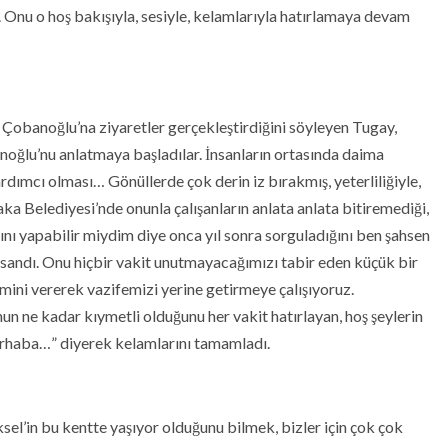
Onu o hoş bakışıyla, sesiyle, kelamlarıyla hatırlamaya devam
Çobanoğlu’na ziyaretler gerçekleştirdiğini söyleyen Tugay,
ğlu’nu anlatmaya başladılar. İnsanların ortasında daima
dımcı olması… Gönüllerde çok derin iz bırakmış, yeterliliğiyle,
ka Belediyesi’nde onunla çalışanların anlata anlata bitiremediği,
ını yapabilir miydim diye onca yıl sonra sorguladığını ben şahsen
insandı. Onu hiçbir vakit unutmayacağımızı tabir eden küçük bir
smini vererek vazifemizi yerine getirmeye çalışıyoruz.
nun ne kadar kıymetli olduğunu her vakit hatırlayan, hoş şeylerin
Merhaba…” diyerek kelamlarını tamamladı.
el’in bu kentte yaşıyor olduğunu bilmek, bizler için çok çok