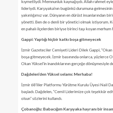
kıymetliydi. Memnunluk kaynağıydı. Allah rahmet eyles
lideriydi. Karşıyaka’nın bugünkü durumuna gelmesinin
yakınlığımız var. Dünyanın en dürüst insanlarından biri
yönetti. Ben de o denli bir yönetici olmak istiyorum.
en pahalı ilçelerden biriyse birinci taşı koyan merhum
Gappi: Yaptığı hiçbir katkı boşa gitmeyecek
İzmir Gazeteciler Cemiyeti Lideri Dilek Gappi, “Okan Y
boşa gitmeyecek. İzmir basınında onlarca, yüzlerce Ok
Okan Yüksel’in inandıklarının gerçeğe dönüşmesiyle d
Dağdelen’den Yüksel selamı: Merhaba!
İzmir 68’liler Platformu Yürütme Kurulu Üyesi Nail 
başladı. Dağdelen, “Cemil Liderimize çok teşekkür edi
olsun” sözlerini kullandı.
Çobanoğlu: Babacığım Karşıyaka hayranı bir insan