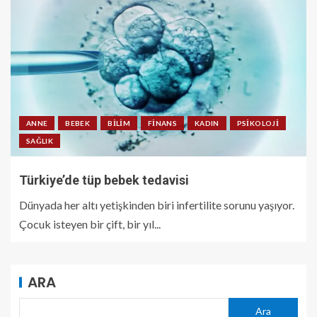
ANNE
BEBEK
BILIM
FINANS
KADIN
PSIKOLOJI
SAĞLIK
Türkiye’de tüp bebek tedavisi
Dünyada her altı yetişkinden biri infertilite sorunu yaşıyor.
Çocuk isteyen bir çift, bir yıl...
ARA
Ara