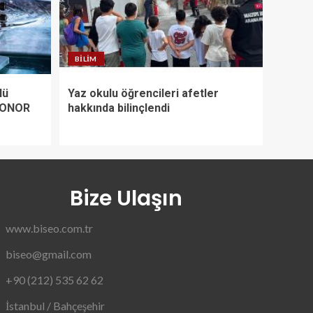
BILIM
lü
Yaz okulu öğrencileri afetler
 HONOR
hakkında bilinçlendi
Bize Ulaşın
www.biseo.com.tr
biseo@gmail.com
+90 (212) 535 62 62
İstanbul / Bahçeşehir