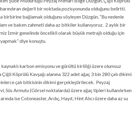
Bakım Şube Müdürlüğü Peyzaj Mimarı Bilge Düzgün, Çiğli Köprülü
i barındıran değerli bir noktada pozisyonunda olduğunu belirtti.
arla birbirine bağlamak olduğunu söyleyen Düzgün, “Bu nedenle
am ve bakım zahmeti daha az bitkiler kullanıyoruz. 2 aylık bir
z İzmir genelinde öncelikli olarak büyük metrajlı olduğu için
ı yapmak” diye konuştu.
n kaynaklı karbon emisyonu ve gürültü kirliliği üzere olumsuz
 Çiğli Köprülü Kavşağı alanına 322 adet ağaç 3 bin 280 çalı dikimi
nlerce çalı bitkisinin dikimi gerçekleştirilecek. Peyzaj
i, Süs Armutu (Görsel noktalarda) üzere ağaç tipleri kullanılırken
larında ise Cotoneaster, Ardıç, Hayıt, Hint Alıcı üzere daha az su