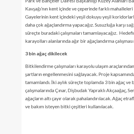
Park ve Bahçeler Dairesi Başkanlığı Kuzey Alanları 
Kavşağı’nın kent içinde ve çeperinde farklı mahalleler
Gayelerinin kent içindeki yeşil dokuyu yeşil koridorl
daha çok ağaçlandırma yapacağız. Susuzluğa karşı sağl
süreçte buradaki çalışmaları tamamlayacağız. Hedefimi
karayolları alanlarında ağır bir ağaçlandırma çalışmas
3 bin ağaç dikilecek
Bitkilendirme çalışmaları karayolu ulaşım araçlarında
şartların engellenmesini sağlayacak. Proje kapsamında
tamamlandı. İki aylık süreçte toplamda 3 bin ağaç ve bi
çalışmalarında Çınar, Dişbudak Yapraklı Akçaağaç, Serv
ağaçların altı çayır olarak pahalandırılacak. Ağaç etraf
ve bakım isteyen bitki çeşitleri kullanılacak.