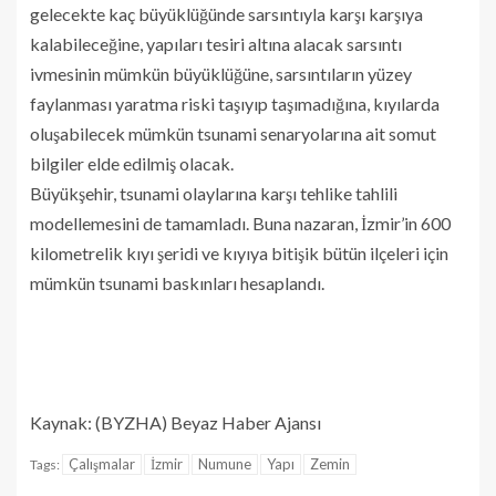
gelecekte kaç büyüklüğünde sarsıntıyla karşı karşıya
kalabileceğine, yapıları tesiri altına alacak sarsıntı
ivmesinin mümkün büyüklüğüne, sarsıntıların yüzey
faylanması yaratma riski taşıyıp taşımadığına, kıyılarda
oluşabilecek mümkün tsunami senaryolarına ait somut
bilgiler elde edilmiş olacak.
Büyükşehir, tsunami olaylarına karşı tehlike tahlili
modellemesini de tamamladı. Buna nazaran, İzmir’in 600
kilometrelik kıyı şeridi ve kıyıya bitişik bütün ilçeleri için
mümkün tsunami baskınları hesaplandı.
Kaynak: (BYZHA) Beyaz Haber Ajansı
Çalışmalar
İzmir
Numune
Yapı
Zemin
Tags: