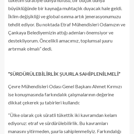
tüketim süratiyle dünya nüfusu, bir buçuk dünya
büyüklüğünde bir kaynağa muhtaçlık duyacak hale geldi.
İklim değişikliği ve global ısınma artık jenerasyonumuzu
tehdit ediyor. Bu noktada Etraf Mühendisleri Odamızın ve
Çankaya Belediyemizin attığı adımları önemsiyor ve
destekliyorum. Öncelikli amacımız, toplumsal şuuru
artırmak olmalı” dedi.
“SÜRDÜRÜLEBİLİRLİK ŞUURLA SAHİPLENİLMELİ”
Çevre Mühendisleri Odası Genel Başkanı Ahmet Kırmızı
ise konuşmasında farkındalık çalışmalarının değerine
dikkat çekerek şu tabirleri kullandı:
“Ülke olarak çok süratli tükettik iki kavramdan kelam
ediyoruz: etraf ve sürdürülebilirlik. Bu kavramları
manasını yitirmeden, şuurla sahiplenmeliyiz. Farkındalığı