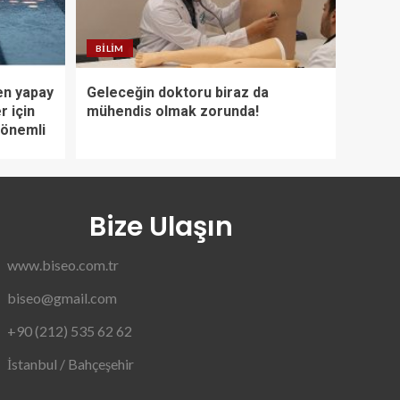
BILIM
en yapay
Geleceğin doktoru biraz da
r için
mühendis olmak zorunda!
 önemli
Bize Ulaşın
www.biseo.com.tr
biseo@gmail.com
+90 (212) 535 62 62
İstanbul / Bahçeşehir