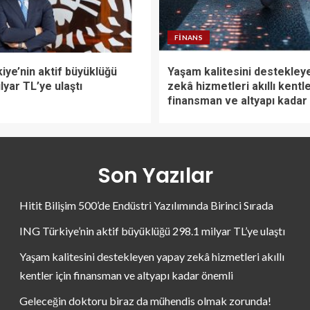
FINANS
iye’nin aktif büyüklüğü
Yaşam kalitesini destekley
lyar TL’ye ulaştı
zekâ hizmetleri akıllı kentle
finansman ve altyapı kadar
Son Yazılar
Hitit Bilişim 500’de Endüstri Yazılımında Birinci Sırada
ING Türkiye’nin aktif büyüklüğü 298.1 milyar TL’ye ulaştı
Yaşam kalitesini destekleyen yapay zekâ hizmetleri akıllı
kentler için finansman ve altyapı kadar önemli
Geleceğin doktoru biraz da mühendis olmak zorunda!