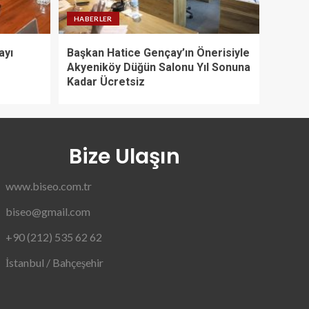
HABERLER
ayı
Başkan Hatice Gençay’ın Önerisiyle
Akyeniköy Düğün Salonu Yıl Sonuna
Kadar Ücretsiz
Bize Ulaşın
www.biseo.com.tr
biseo@gmail.com
+90 (212) 535 62 62
İstanbul / Bahçeşehir