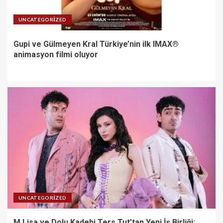
UNCATEGORIZED
Gupi ve Gülmeyen Kral Türkiye’nin ilk IMAX®
animasyon filmi oluyor
UNCATEGORIZED
M Lisa ve Dolu Kadehi Ters Tut’tan Yeni İş Birliği: