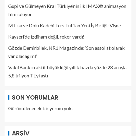
Gupi ve Gülmeyen Kral Türkiye’nin ilk IMAX® animasyon
filmi oluyor
M Lisa ve Dolu Kadehi Ters Tut’tan Yeni İş Birliği: Vişne
Kayseri’de izdiham değil, rekor vardı!
Gözde Demirbilek, NR1 Magazin’de: ‘Son assolist olarak
var olacağım!’
VakıfBank’ın aktif büyüklüğü yıllık bazda yüzde 28 artışla
5,8 trilyon TL’yi aştı
SON YORUMLAR
Görüntülenecek bir yorum yok.
ARŞIV