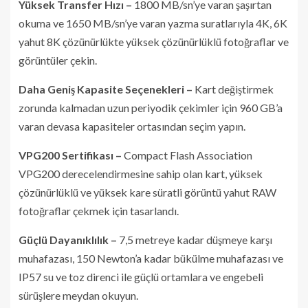
Yüksek Transfer Hızı
–
1800 MB/sn’ye varan şaşırtan
okuma ve 1650 MB/sn’ye varan yazma suratlarıyla 4K, 6K
yahut 8K çözünürlükte yüksek çözünürlüklü fotoğraflar ve
görüntüler çekin.
Daha Geniş Kapasite Seçenekleri –
Kart değiştirmek
zorunda kalmadan uzun periyodik çekimler için 960 GB’a
varan devasa kapasiteler ortasından seçim yapın.
VPG200 Sertifikası –
Compact Flash Association
VPG200 derecelendirmesine sahip olan kart, yüksek
çözünürlüklü ve yüksek kare süratli görüntü yahut RAW
fotoğraflar çekmek için tasarlandı.
Güçlü Dayanıklılık –
7,5 metreye kadar düşmeye karşı
muhafazası, 150 Newton’a kadar bükülme muhafazası ve
IP57 su ve toz direnci ile güçlü ortamlara ve engebeli
sürüşlere meydan okuyun.