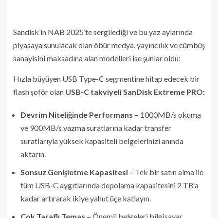
Sandisk’in NAB 2025’te sergilediği ve bu yaz aylarında
piyasaya sunulacak olan öbür medya, yayıncılık ve cümbüş
sanayisini maksadına alan modelleri ise şunlar oldu:
Hızla büyüyen USB Type-C segmentine hitap edecek bir
flash şoför olan
USB-C takviyeli SanDisk Extreme PRO:
Devrim Niteliğinde Performans –
1000MB/s okuma
ve 900MB/s yazma suratlarına kadar transfer
suratlarıyla yüksek kapasiteli belgelerinizi anında
aktarın.
Sonsuz Genişletme Kapasitesi –
Tek bir satın alma ile
tüm USB-C aygıtlarında depolama kapasitesini 2 TB’a
kadar artırarak ikiye yahut üçe katlayın.
Çok Taraflı Temas –
Önemli belgeleri bilgisayar,