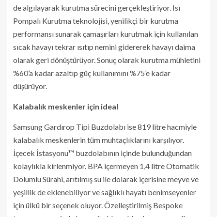
de algılayarak kurutma sürecini gerçekleştiriyor. Isı
Pompalı Kurutma teknolojisi, yenilikçi bir kurutma
performansı sunarak çamaşırları kurutmak için kullanılan
sıcak havayı tekrar ısıtıp nemini gidererek havayı daima
olarak geri dönüştürüyor. Sonuç olarak kurutma mühletini
%60’a kadar azaltıp güç kullanımını %75’e kadar
düşürüyor.
Kalabalık meskenler için ideal
Samsung Gardırop Tipi Buzdolabı ise 819 litre hacmiyle
kalabalık meskenlerin tüm muhtaçlıklarını karşılıyor.
İçecek İstasyonu™ buzdolabının içinde bulunduğundan
kolaylıkla kirlenmiyor. BPA içermeyen 1,4 litre Otomatik
Dolumlu Sürahi, arıtılmış su ile dolarak içerisine meyve ve
yeşillik de eklenebiliyor ve sağlıklı hayatı benimseyenler
için ülkü bir seçenek oluyor. Özelleştirilmiş Bespoke