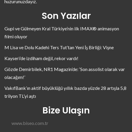
huzurunuzdayız.
Son Yazılar
Gupi ve Gülmeyen Kral Türkiye’nin ilk IMAX® animasyon
filmi oluyor
M Lisa ve Dolu Kadehi Ters Tut’tan Yeni İş Birliği: Vişne
Kayseri’de izdiham değil, rekor vardı!
Gözde Demirbilek, NR1 Magazin’de: ‘Son assolist olarak var
olacağım!’
VakıfBank’ın aktif büyüklüğü yıllık bazda yüzde 28 artışla 5,8
trilyon TL’yi aştı
Bize Ulaşın
www.biseo.com.tr