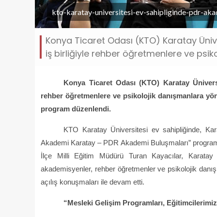
kto-karatay-universitesi-ev-sahipliginde-pdr-ak
Konya Ticaret Odası (KTO) Karatay Ünive
iş birliğiyle rehber öğretmenlere ve psiko
Konya Ticaret Odası (KTO) Karatay Üniversit
rehber öğretmenlere ve psikolojik danışmanlara yö
program düzenlendi.
KTO Karatay Üniversitesi ev sahipliğinde, Kara
Akademi Karatay – PDR Akademi Buluşmaları” programın
İlçe Milli Eğitim Müdürü Turan Kayacılar, Karat
akademisyenler, rehber öğretmenler ve psikolojik danışm
açılış konuşmaları ile devam etti.
“Mesleki Gelişim Programları, Eğitimcilerimi