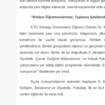
son derece kıymetli buluyoruz. İnanıyorum ki bugün ger
anlamda yeni bilgiler edinecek, önemli kazanımlar elde 
“Rehber Öğretmenlerimiz, Toplumu Şekillendi
KTO Karatay Üniversitesi Öğrenci Dekanı Dr. M
bilim üretmenin yanı sıra şehrimizin, bölgemizin, ü
kendimize bir vazife olarak görüyoruz. Rehber öğ
şekillendiriyor. Birebir görüştükleri öğrenci ve gençlerl
arasında yer alıyor. Bizler de bu doğrultuda II. Aka
Diyetetik, Çocuk Gelişimi Bölümlerimiz ve Hukuk Fakül
çalışmaların yer aldığı eğitim programları düzenledik. Eğ
sunuyorum” ifadelerine yer verdi.
Açılış konuşmalarının ardından başlayan II
Gelişimi, Beslenme ve Diyetetik, Psikoloji, İlk ve Ac
verilen eğitimler ile sona erdi.