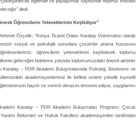
çekleştirilecek eğitimler ve paylaşımlar sayesinde hepimiz mesleki
edeceğiz” dedi.
rerek Öğrencilerin Yeteneklerinin Keşfediyor”
ehmet Özçelik; “Konya Ticaret Odası Karatay Üniversitesi olarak
lkemizin sosyal ve psikolojik sorunlara çözümler arama hususunu
retmenlerimiz, öğrencilerin yeteneklerini keşfederek toplumu
e ülkenin geleceğini belirleme yolunda toplumumuzdaki önemli aktörler
demi Karatay – PDR Akademi Buluşmalarında Psikoloji, Beslenme ve
temizdeki akademisyenlerimiz ile birlikte sizlere yönelik kıymetli
itimlerimizin hayırlı ve verimli olmasını temenni ediyor, saygılarımı
. Akademi Karatay – PDR Akademi Buluşmaları Programı; Çocuk
il Yardım Bölümleri ve Hukuk Fakültesi akademisyenleri tarafından