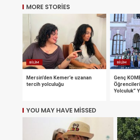
MORE STORIES
BILIM
BILIM
Mersin’den Kemer’e uzanan
Genç KOME
tercih yolculuğu
Öğrencileri
Yolculuk” Y
YOU MAY HAVE MISSED