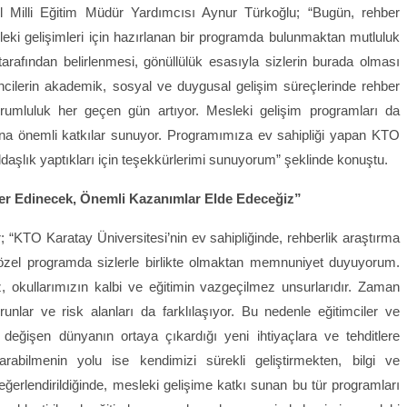
 Milli Eğitim Müdür Yardımcısı Aynur Türkoğlu; “Bugün, rehber
eki gelişimleri için hazırlanan bir programda bulunmaktan mutluluk
arafından belirlenmesi, gönüllülük esasıyla sizlerin burada olması
ncilerin akademik, sosyal ve duygusal gelişim süreçlerinde rehber
sorumluluk her geçen gün artıyor. Mesleki gelişim programları da
 adına önemli katkılar sunuyor. Programımıza ev sahipliği yapan KTO
ldaşlık yaptıkları için teşekkürlerimi sunuyorum” şeklinde konuştu.
ler Edinecek, Önemli Kazanımlar Elde Edeceğiz”
; “KTO Karatay Üniversitesi’nin ev sahipliğinde, rehberlik araştırma
özel programda sizlerle birlikte olmaktan memnuniyet duyuyorum.
, okullarımızın kalbi ve eğitimin vazgeçilmez unsurlarıdır. Zaman
runlar ve risk alanları da farklılaşıyor. Bu nedenle eğitimciler ve
 değişen dünyanın ortaya çıkardığı yeni ihtiyaçlara ve tehditlere
abilmenin yolu ise kendimizi sürekli geliştirmekten, bilgi ve
ğerlendirildiğinde, mesleki gelişime katkı sunan bu tür programları