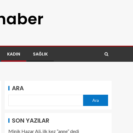
 haber
KADIN
SAĞLIK
ARA
Ara
SON YAZILAR
Minik Hazar Ali, ilk kez “anne” dedi