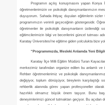
Programın açılış konuşmasını yapan Konya İl
öğretmenlerimizin ve psikolojik danışmanlarımızın mesl
duyuyorum. Sahada ihtiyaç duyulan eğitimlerin sizler t
programımızın verimli geçeceğinin göstergesidir. Öğre
öğretmenler ile psikolojik danışmanların üstlendiği 
eğitimcilerimizin bilgi ve becerilerini güncel tutması
Karatay Üniversitesi’ne eğitime giden yolculukta bize yo
“Programımızda, Mesleki Anlamda Yeni Bilgi
Karatay İlçe Milli Eğitim Müdürü Turan Kayacılar
merkezimiz tarafından organize edilen bu anlamlı ve 
Rehber öğretmenlerimiz ve psikolojik danışmanlarımız
değişiyor, toplum dönüşüyor, bireylerin karşılaştığı so
rehberlik alanında görev yapan profesyoneller olarak
hazırlıklı olmamız büyük önem taşıyor. Bunu başar
deneyimlerimizi güncel tutmaktan geçiyor. Bu açıdan de