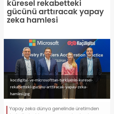
küresel rekabetteki
gücünü arttıracak yapay
zeka hamlesi
kocdigital-ve-microsofttan-turkiyenin-kuresel-
rekabetteki-gucunu-arttiracak-yapay-zeka-
hamlesi.jpg
Yapay zeka dünya genelinde üretimden