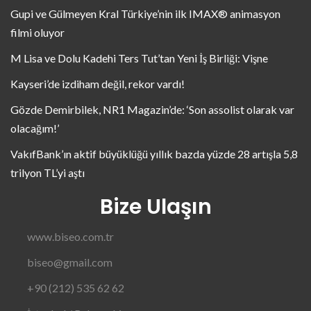
Gupi ve Gülmeyen Kral Türkiye’nin ilk IMAX® animasyon
filmi oluyor
M Lisa ve Dolu Kadehi Ters Tut’tan Yeni İş Birliği: Vişne
Kayseri’de izdiham değil, rekor vardı!
Gözde Demirbilek, NR1 Magazin’de: ‘Son assolist olarak var
olacağım!’
VakıfBank’ın aktif büyüklüğü yıllık bazda yüzde 28 artışla 5,8
trilyon TL’yi aştı
Bize Ulaşın
www.biseo.com.tr
biseo@gmail.com
+90 (212) 535 62 62