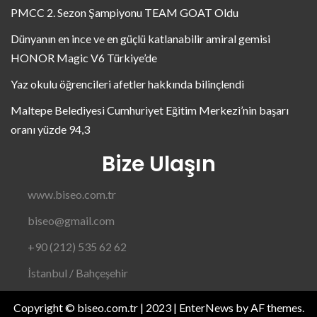
PMCC 2. Sezon Şampiyonu TEAM GOAT Oldu
Dünyanın en ince ve en güçlü katlanabilir amiral gemisi
HONOR Magic V6 Türkiye’de
Yaz okulu öğrencileri afetler hakkında bilinçlendi
Maltepe Belediyesi Cumhuriyet Eğitim Merkezi’nin başarı
oranı yüzde 94,3
Bize Ulaşın
www.biseo.com.tr
biseo@gmail.com
+90 (212) 535 62 62
İstanbul / Bahçeşehir
Copyright © biseo.com.tr | 2023
|
EnterNews
by AF themes.