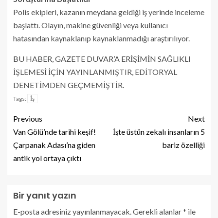
Polis ekipleri, kazanın meydana geldiği iş yerinde inceleme
başlattı. Olayın, makine güvenliği veya kullanıcı
hatasından kaynaklanıp kaynaklanmadığı araştırılıyor.
BU HABER, GAZETE DUVAR’A ERİŞİMİN SAĞLIKLI
İŞLEMESİ İÇİN YAYINLANMIŞTIR, EDİTORYAL
DENETİMDEN GEÇMEMİŞTİR.
İş
Tags:
Previous
Next
Van Gölü’nde tarihi keşif!
İşte üstün zekalı insanların 5
Çarpanak Adası’na giden
bariz özelliği
antik yol ortaya çıktı
Bir yanıt yazın
E-posta adresiniz yayınlanmayacak.
Gerekli alanlar
*
ile