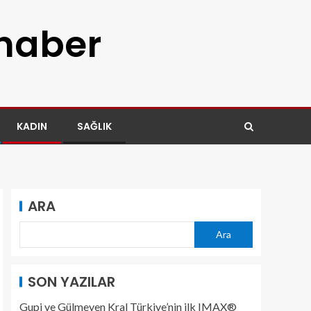
 haber
KADIN
SAĞLIK
ARA
Ara
SON YAZILAR
Gupi ve Gülmeyen Kral Türkiye’nin ilk IMAX®