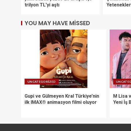
trilyon TL’yi aştı
Yetenekler
YOU MAY HAVE MISSED
UNCATEGORIZED
UNCATE
Gupi ve Gülmeyen Kral Türkiye’nin
M Lisa 
ilk IMAX® animasyon filmi oluyor
Yeni İş B