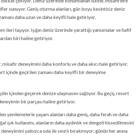
la dikkat çekiyor. Deniz üzerinde konumlanan iskele, misafirlere
ifler sunuyor. Geniş oturma alanları, gün boyu kesintisiz deniz
zamanı daha uzun ve daha keyifli hale getiriyor.
ileri taşıyor. Işığın deniz üzerinde yarattığı yansımalar ve hafif
ardan biri haline getiriyor.
 misafir deneyimini daha konforlu ve daha akıcı hale getiriyor.
ort içinde geçirilen zamanı daha keyifli bir deneyime
eşilin içinden geçerek denize ulaşmasını sağlıyor. Bu geçiş, resort
eneyimin bir parçası haline getiriyor.
rilen yenilemelerle yaşam alanları daha geniş, daha ferah ve daha
al ışık kullanımı, alanların daha aydınlık ve dengeli hissedilmesini
deneyimini yalnızca oda ile sınırlı bırakmıyor; günün her anına