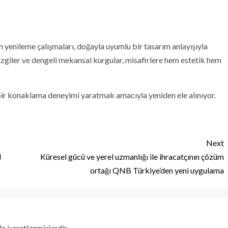
 yenileme çalışmaları, doğayla uyumlu bir tasarım anlayışıyla
çizgiler ve dengeli mekansal kurgular, misafirlere hem estetik hem
 bir konaklama deneyimi yaratmak amacıyla yeniden ele alınıyor.
Next
l
Küresel gücü ve yerel uzmanlığı ile ihracatçının çözüm
ortağı QNB Türkiye’den yeni uygulama
le işaretlenmişlerdir