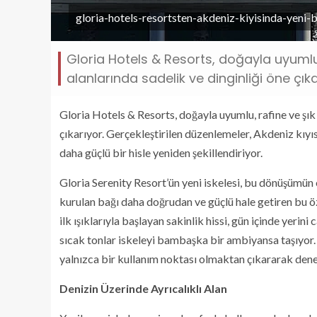
gloria-hotels-resortsten-akdeniz-kiyisinda-yeni-
Gloria Hotels & Resorts, doğayla uyumlu,
alanlarında sadelik ve dinginliği öne çıka
Gloria Hotels & Resorts, doğayla uyumlu, rafine ve şık 
çıkarıyor. Gerçekleştirilen düzenlemeler, Akdeniz kıy
daha güçlü bir hisle yeniden şekillendiriyor.
Gloria Serenity Resort’ün yeni iskelesi, bu dönüşümün e
kurulan bağı daha doğrudan ve güçlü hale getiren bu öz
ilk ışıklarıyla başlayan sakinlik hissi, gün içinde yerin
sıcak tonlar iskeleyi bambaşka bir ambiyansa taşıyor.
yalnızca bir kullanım noktası olmaktan çıkararak dene
Denizin Üzerinde Ayrıcalıklı Alan