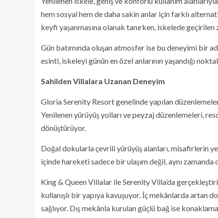
Yenilenen iskele, geniş ve konforlu kullanım alanlarıy
hem sosyal hem de daha sakin anlar için farklı alternat
keyfi yaşanmasına olanak tanırken, iskelede geçirilen 
Gün batımında oluşan atmosfer ise bu deneyimi bir adım 
esinti, iskeleyi günün en özel anlarının yaşandığı noktal
Sahilden Villalara Uzanan Deneyim
Gloria Serenity Resort genelinde yapılan düzenlemeler,
Yenilenen yürüyüş yolları ve peyzaj düzenlemeleri, res
dönüştürüyor.
Doğal dokularla çevrili yürüyüş alanları, misafirlerin y
içinde hareketi sadece bir ulaşım değil, aynı zamanda d
King & Queen Villalar ile Serenity Villa’da gerçekleşti
kullanışlı bir yapıya kavuşuyor. İç mekânlarda artan doğ
sağlıyor. Dış mekânla kurulan güçlü bağ ise konaklama 