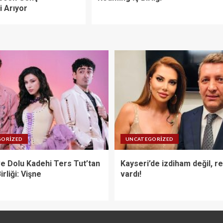
i Arıyor
GORIZED
UNCATEGORIZED
ve Dolu Kadehi Ters Tut’tan
Kayseri’de izdiham değil, r
irliği: Vişne
vardı!