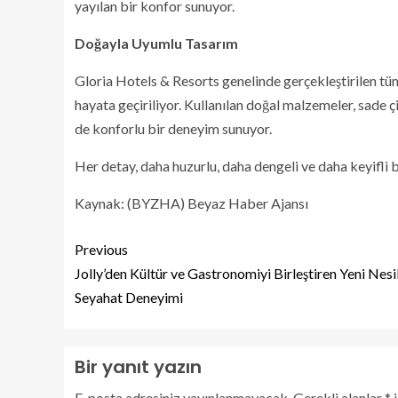
yayılan bir konfor sunuyor.
Doğayla Uyumlu Tasarım
Gloria Hotels & Resorts genelinde gerçekleştirilen tüm
hayata geçiriliyor. Kullanılan doğal malzemeler, sade 
de konforlu bir deneyim sunuyor.
Her detay, daha huzurlu, daha dengeli ve daha keyifli
Kaynak: (BYZHA) Beyaz Haber Ajansı
Previous
Jolly’den Kültür ve Gastronomiyi Birleştiren Yeni Nesi
Seyahat Deneyimi
Bir yanıt yazın
E-posta adresiniz yayınlanmayacak.
Gerekli alanlar
*
i