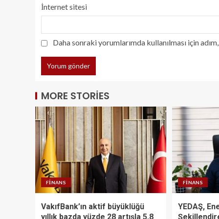
İnternet sitesi
Daha sonraki yorumlarımda kullanılması için adım, 
MORE STORIES
FINANS
FINANS
VakıfBank’ın aktif büyüklüğü
YEDAŞ, Ene
yıllık bazda yüzde 28 artışla 5,8
Şekillendi