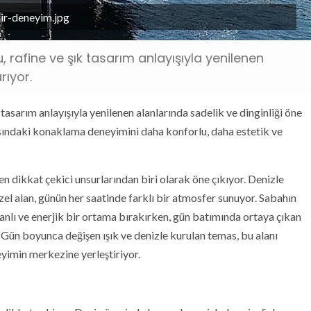
bir-deneyim.jpg
 rafine ve şık tasarım anlayışıyla yenilenen
rıyor.
tasarım anlayışıyla yenilenen alanlarında sadelik ve dinginliği öne
ısındaki konaklama deneyimini daha konforlu, daha estetik ve
n dikkat çekici unsurlarından biri olarak öne çıkıyor. Denizle
el alan, günün her saatinde farklı bir atmosfer sunuyor. Sabahın
i canlı ve enerjik bir ortama bırakırken, gün batımında ortaya çıkan
 Gün boyunca değişen ışık ve denizle kurulan temas, bu alanı
yimin merkezine yerleştiriyor.