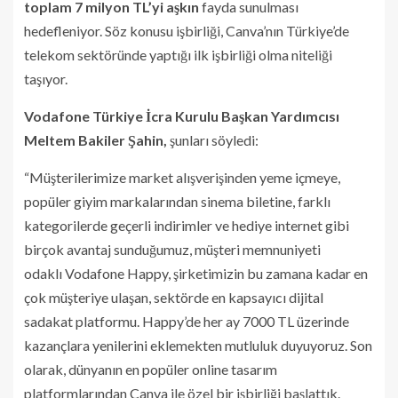
toplam 7 milyon TL’yi aşkın
fayda sunulması
hedefleniyor. Söz konusu işbirliği, Canva’nın Türkiye’de
telekom sektöründe yaptığı ilk işbirliği olma niteliği
taşıyor.
Vodafone Türkiye İcra Kurulu Başkan Yardımcısı
Meltem Bakiler Şahin,
şunları söyledi:
“Müşterilerimize market alışverişinden yeme içmeye,
popüler giyim markalarından sinema biletine, farklı
kategorilerde geçerli indirimler ve hediye internet gibi
birçok avantaj sunduğumuz, müşteri memnuniyeti
odaklı Vodafone Happy, şirketimizin bu zamana kadar en
çok müşteriye ulaşan, sektörde en kapsayıcı dijital
sadakat platformu. Happy’de her ay 7000 TL üzerinde
kazançlara yenilerini eklemekten mutluluk duyuyoruz. Son
olarak, dünyanın en popüler online tasarım
platformlarından Canva ile özel bir işbirliği başlattık.