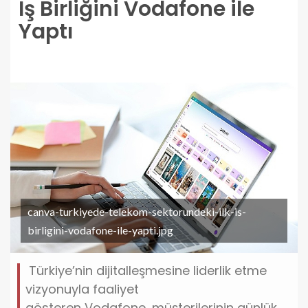
İş Birliğini Vodafone ile
Yaptı
canva-turkiyede-telekom-sektorundeki-ilk-is-
birligini-vodafone-ile-yapti.jpg
Türkiye’nin dijitalleşmesine liderlik etme
vizyonuyla faaliyet
gösteren Vodafone, müşterilerinin günlük