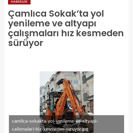
HABERLER
Çamlıca Sokak’ta yol
yenileme ve altyapı
çalışmaları hız kesmeden
sürüyor
camlica-sokakta-yol-yenileme-ve-altyapi-
calismalari-hiz-kesmeden-suruyor.jpg