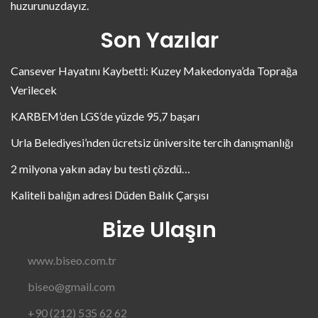
huzurunuzdayız.
Son Yazılar
Cansever Hayatını Kaybetti: Kuzey Makedonya’da Toprağa
Verilecek
KARBEM’den LGS’de yüzde 95,7 başarı
Urla Belediyesi’nden ücretsiz üniversite tercih danışmanlığı
2 milyona yakın aday bu testi çözdü…
Kaliteli balığın adresi Düden Balık Çarşısı
Bize Ulaşın
www.biseo.com.tr
biseo@gmail.com
+90 (212) 535 62 62