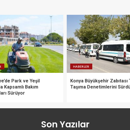
R
HABERLER
e’de Park ve Yeşil
Konya Büyükşehir Zabıtası 
da Kapsamlı Bakım
Taşıma Denetimlerini Sürd
ları Sürüyor
Son Yazılar