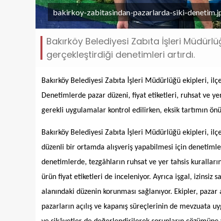
bakirkoy-zabitasindan-pazarlarda-siki-denetim.j
Bakırköy Belediyesi Zabıta İşleri Müdürlü
gerçekleştirdiği denetimleri artırdı.
Bakırköy Belediyesi Zabıta İşleri Müdürlüğü ekipleri, ilç
Denetimlerde pazar düzeni, fiyat etiketleri, ruhsat ve yer
gerekli uygulamalar kontrol edilirken, eksik tartımın ön
Bakırköy Belediyesi Zabıta İşleri Müdürlüğü ekipleri, il
düzenli bir ortamda alışveriş yapabilmesi için denetimler
denetimlerde, tezgâhların ruhsat ve yer tahsis kuralların
ürün fiyat etiketleri de inceleniyor. Ayrıca işgal, izinsiz 
alanındaki düzenin korunması sağlanıyor. Ekipler, pazar a
pazarların açılış ve kapanış süreçlerinin de mevzuata uy