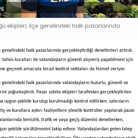
pg
ğü ekipleri, ilçe genelindeki halk pazarlarında
e genelindeki halk pazarlarında gerçekleştirdiği denetimleri artırdı.
 tahsis kuralları ile vatandaşların güvenli alışveriş yapabilmesi için
üne geçmek amacıyla terazi kontrol noktaları da hizmet veriyor.
çe genelindeki halk pazarlarında vatandaşların huzurlu, güvenli ve
ini yoğunlaştırdı. Pazar zabıta ekipleri tarafından gerçekleştirilen
a uygun şekilde kurulup kurulmadığı kontrol edilirken, satıcıların
satış ve kurallara aykırı faaliyetlere yönelik kontroller yapılarak pazar
lanlarında temizlik, trafik ve yaya geçiş düzenini denetlerken,
gun şekilde yürütülmesini takip ediyor. Vatandaşlardan gelen talep