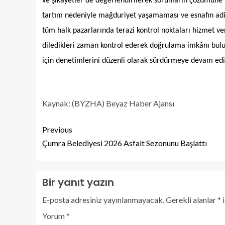
ve şikâyetler de değerlendirilerek sorunların çözümüne y
tartım nedeniyle mağduriyet yaşamaması ve esnafın adil
tüm halk pazarlarında terazi kontrol noktaları hizmet ver
diledikleri zaman kontrol ederek doğrulama imkânı buluy
için denetimlerini düzenli olarak sürdürmeye devam edi
Kaynak: (BYZHA) Beyaz Haber Ajansı
Previous
Çumra Belediyesi 2026 Asfalt Sezonunu Başlattı
Bir yanıt yazın
E-posta adresiniz yayınlanmayacak.
Gerekli alanlar
*
i
Yorum
*