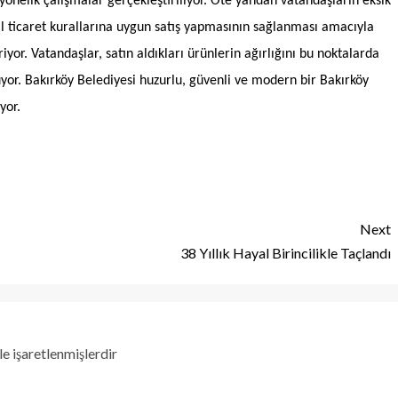
önelik çalışmalar gerçekleştiriliyor. Öte yandan vatandaşların eksik
 ticaret kurallarına uygun satış yapmasının sağlanması amacıyla
iyor. Vatandaşlar, satın aldıkları ürünlerin ağırlığını bu noktalarda
or. Bakırköy Belediyesi huzurlu, güvenli ve modern bir Bakırköy
yor.
Next
38 Yıllık Hayal Birincilikle Taçlandı
le işaretlenmişlerdir