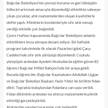
Bağcılar Belediyesi’nin çevreyi koruma ve geri dönüşüm
bilincini artırmak amacıyla düzenlediği etkinlikte sahneye
çıkan çocuklar, atık malzemelerden oluşan kıyafetlerle
defile yaptı. Miniklerin kostümleriyle sıfır atık mesajı
verdiği etkinlik çok beğenildi.
Çevre Haftası kapsamında Bağcılar Belediyesi anlamlı
etkinliklere imza atmaya devam ediyor. Bir haftalık
program takviminde ilk olarak Pazartesi günü Çarşı
Caddesi’nde sıfır atık yürüyüşü düzenlendi. Coşkulu
yürüyüşün ardından ilçedeki ilkokullarda eğitim gören 82
öğrenci Bağcılar Millet Bahçesi’nde bir araya geldi.
Burada öğrenciler, Bağcılar Kaymakamı Abdullah Uçgun
ve Bağcılar Belediye Başkanı Yasin Yıldız ile birlikte fidan
dikti. Toprakla buluşturulan fidanlara can suyu verildi.
Fidan dikiminin ardından ise atıksız malzemelerle piknik
etkinliği gerçekleştirildi.
Atıklardan yapılan tasarımlar çok beğenildi