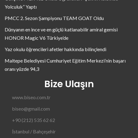
Yolculuk” Yaptı
PMCC 2. Sezon Şampiyonu TEAM GOAT Oldu
Dünyanın en ince ve en güçlü katlanabilir amiral gemisi
HONOR Magic V6 Türkiye’de
Yaz okulu öğrencileri afetler hakkında bilinçlendi
Maltepe Belediyesi Cumhuriyet Eğitim Merkezi’nin başarı
oranı yüzde 94,3
Bize Ulaşın
www.biseo.com.tr
biseo@gmail.com
+90 (212) 535 62 62
İstanbul / Bahçeşehir