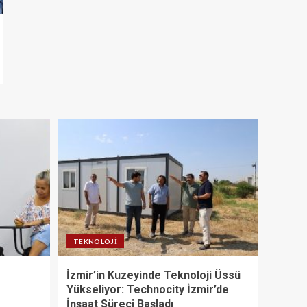
TEKNOLOJI
İzmir’in Kuzeyinde Teknoloji Üssü
Yükseliyor: Technocity İzmir’de
İnşaat Süreci Başladı