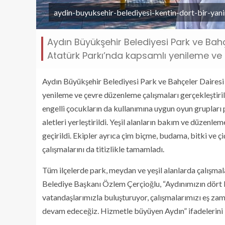
aydin-buyuksehir-belediyesi-kentin-dort-bir-yani
Aydın Büyükşehir Belediyesi Park ve Bahçe
Atatürk Parkı’nda kapsamlı yenileme ve ç
Aydın Büyükşehir Belediyesi Park ve Bahçeler Dairesi 
yenileme ve çevre düzenleme çalışmaları gerçekleştiril
engelli çocukların da kullanımına uygun oyun grupları 
aletleri yerleştirildi. Yeşil alanların bakım ve düzenle
geçirildi. Ekipler ayrıca çim biçme, budama, bitki ve 
çalışmalarını da titizlikle tamamladı.
Tüm ilçelerde park, meydan ve yeşil alanlarda çalışmal
Belediye Başkanı Özlem Çerçioğlu, “Aydınımızın dört 
vatandaşlarımızla buluşturuyor, çalışmalarımızı eş zam
devam edeceğiz. Hizmetle büyüyen Aydın” ifadelerini 