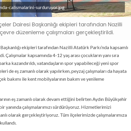
nda-calismalarini-surduruyor.jpg
ler Dairesi Başkanlığı ekipleri tarafından Nazilli
evre düzenleme çalışmaları gerçekleştirildi.
Başkanlığı ekipleri tarafından Nazilli Atatürk Parkı’nda kapsamlı
di. Çalışmalar kapsamında 4-12 yaş arası çocukların yanı sıra
parka kazandırıldı, vatandaşların spor yapabileceği yeni spor
meleri de eş zamanlı olarak yapılırken, peyzaj çalışmaları da hayata
çiçek bakımı ile kent mobilyalarının bakım ve yenileme
arının eş zamanlı olarak devam ettiğini belirten Aydın Büyükşehir
bir yanında çalışmalarımızı sürdürüyoruz. Hizmetlerimizi
anlı olarak gerçekleştiriyoruz. Tüm ilçelerimizde çalışmalarımıza
kullandı.