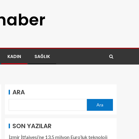
 haber
KADIN
SAĞLIK
ARA
Ara
SON YAZILAR
İzmir İtfaiyesi’ne 13,5 milyon Euro’luk teknoloji