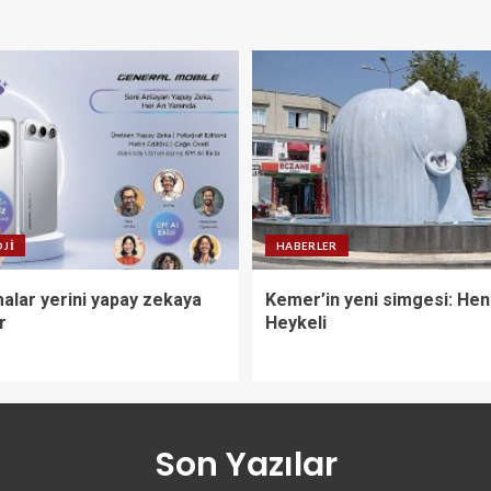
JI
HABERLER
alar yerini yapay zekaya
Kemer’in yeni simgesi: He
r
Heykeli
Son Yazılar