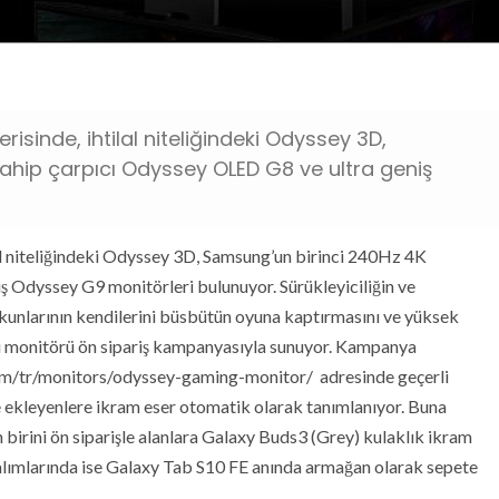
sinde, ihtilal niteliğindeki Odyssey 3D,
ahip çarpıcı Odyssey OLED G8 ve ultra geniş
al niteliğindeki Odyssey 3D, Samsung’un birinci 240Hz 4K
ş Odyssey G9 monitörleri bulunuyor. Sürükleyiciliğin ve
utkunlarının kendilerini büsbütün oyuna kaptırmasını ve yüksek
i monitörü ön sipariş kampanyasıyla sunuyor. Kampanya
m/tr/monitors/odyssey-gaming-monitor/ adresinde geçerli
e ekleyenlere ikram eser otomatik olarak tanımlanıyor. Buna
rini ön siparişle alanlara Galaxy Buds3 (Grey) kulaklık ikram
alımlarında ise Galaxy Tab S10 FE anında armağan olarak sepete