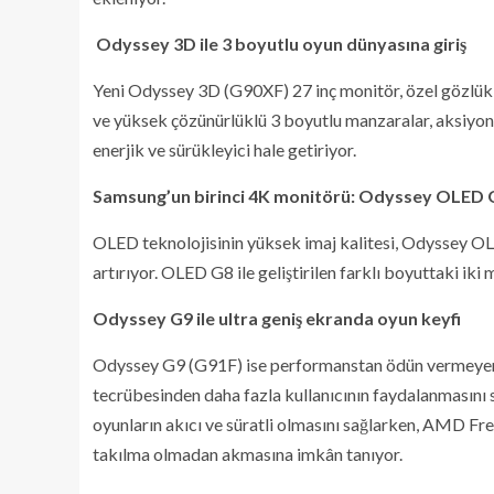
Odyssey 3D ile 3 boyutlu oyun dünyasına giriş
Yeni Odyssey 3D (G90XF) 27 inç monitör, özel gözlük
ve yüksek çözünürlüklü 3 boyutlu manzaralar, aksiyonu
enerjik ve sürükleyici hale getiriyor.
Samsung’un birinci 4K monitörü: Odyssey OLED 
OLED teknolojisinin yüksek imaj kalitesi, Odyssey OL
artırıyor. OLED G8 ile geliştirilen farklı boyuttaki iki
Odyssey G9 ile ultra geniş ekranda oyun keyfi
Odyssey G9 (G91F) ise performanstan ödün vermeyen s
tecrübesinden daha fazla kullanıcının faydalanmasını 
oyunların akıcı ve süratli olmasını sağlarken, AMD Fr
takılma olmadan akmasına imkân tanıyor.