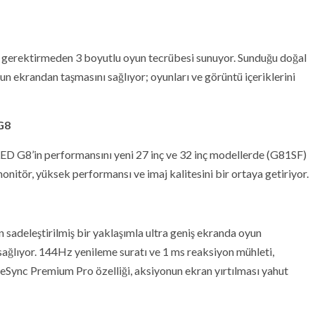
 gerektirmeden 3 boyutlu oyun tecrübesi sunuyor. Sunduğu doğal
n ekrandan taşmasını sağlıyor; oyunları ve görüntü içeriklerini
G8
ED G8’in performansını yeni 27 inç ve 32 inç modellerde (G81SF)
 monitör, yüksek performansı ve imaj kalitesini bir ortaya getiriyor.
adeleştirilmiş bir yaklaşımla ultra geniş ekranda oyun
sağlıyor. 144Hz yenileme suratı ve 1 ms reaksiyon mühleti,
eeSync Premium Pro özelliği, aksiyonun ekran yırtılması yahut